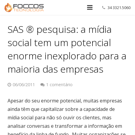
34 3321.5060
Home
SAS ® pesquisa: a mídia
Sobre Nós
social tem um potencial
Soluções
enorme inexplorado para a
Portfólio
maioria das empresas
Blog
06/06/2011
1 comentário
Contato
Apesar do seu enorme potencial, muitas empresas
ainda têm que capitalizar sobre a capacidade de
mídia social para não só ouvir os clientes, mas
analisar conversas e transformar a informação em
benefício da linha de fundo . Muitas organizações se